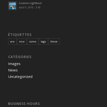
Custom Lightbox!
août 9, 2010 - 3:45
ÉTIQUETTES
are
nice
some
tags
these
CATÉGORIES
Images
News
Uncategorized
BUSINESS HOURS