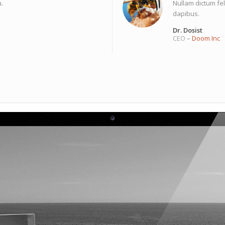
u.
Nullam dictum fel
dapibus.
Dr. Dosist
CEO
–
Doom Inc