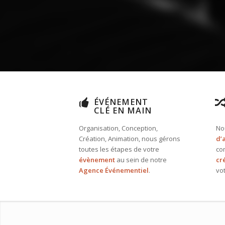
ÉVÉNEMENT
CLÉ EN MAIN
Organisation, Conception,
No
Création, Animation, nous gérons
d’
toutes les étapes de votre
co
évènement
au sein de notre
cr
Agence Événementiel
.
vo