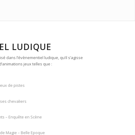
EL LUDIQUE
sé dans l’évènementiel ludique, qu’il s’agisse
d’animations jeux telles que :
eux de pistes
ses chevaliers
nts – Enquête en Scène
 de Magie – Belle Epoque