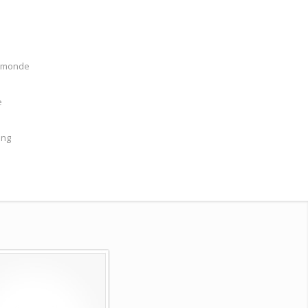
u monde
e
ing