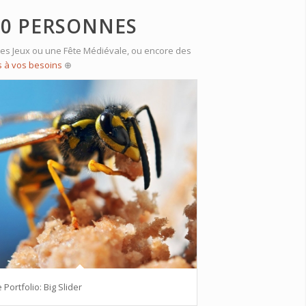
00 PERSONNES
 des Jeux ou une Fête Médiévale, ou encore des
s à vos besoins
⊕
 Portfolio: Big Slider