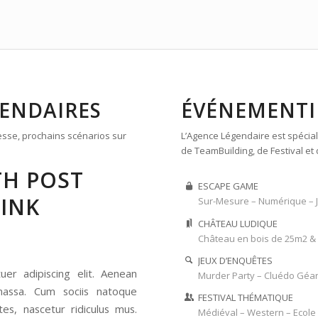
GENDAIRES
ÉVÉNEMENTI
esse, prochains scénarios sur
L’Agence Légendaire est spéciali
de TeamBuilding, de Festival et 
TH POST
ESCAPE GAME
LINK
Sur-Mesure – Numérique – J
CHÂTEAU LUDIQUE
Château en bois de 25m2 & 
JEUX D’ENQUÊTES
er adipiscing elit. Aenean
Murder Party – Cluédo Géa
assa. Cum sociis natoque
FESTIVAL THÉMATIQUE
es, nascetur ridiculus mus.
Médiéval – Western – Ecole