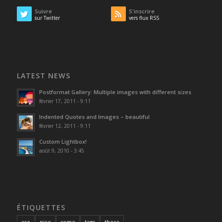
Suivre
S'inscrire
sur Twitter
vers flux RSS
LATEST NEWS
Postformat Gallery: Multiple images with different sizes
février 17, 2011 - 9:11
Indented Quotes and Images – beautiful
février 12, 2011 - 9:11
Custom Lightbox!
août 9, 2010 - 3:45
ÉTIQUETTES
are
nice
some
tags
these