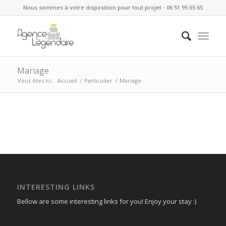
Nous sommes à votre disposition pour tout projet - 06 51 95 65 65
Mariage
Vous êtes ici :
Accueil
/
Particulier
/
Mariage
INTERESTING LINKS
Bellow are some interesting links for you! Enjoy your stay :)