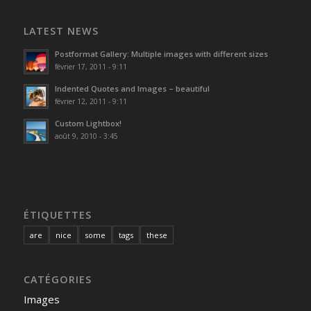
LATEST NEWS
Postformat Gallery: Multiple images with different sizes
février 17, 2011 - 9:11
Indented Quotes and Images – beautiful
février 12, 2011 - 9:11
Custom Lightbox!
août 9, 2010 - 3:45
ÉTIQUETTES
are
nice
some
tags
these
CATÉGORIES
Images