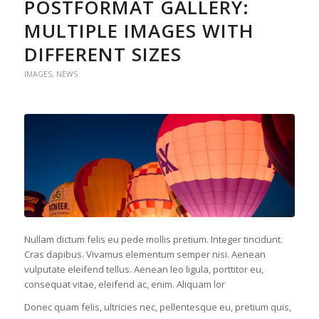
POSTFORMAT GALLERY:
MULTIPLE IMAGES WITH
DIFFERENT SIZES
IMAGES
,
NEWS
Nullam dictum felis eu pede mollis pretium. Integer tincidunt.
Cras dapibus. Vivamus elementum semper nisi. Aenean
vulputate eleifend tellus. Aenean leo ligula, porttitor eu,
consequat vitae, eleifend ac, enim. Aliquam lor
Donec quam felis, ultricies nec, pellentesque eu, pretium quis,