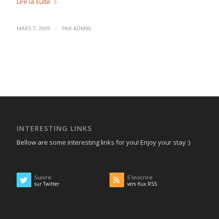
Lire la suite
/
MARS 7, 2009
PAR
ADMIN
INTERESTING LINKS
Bellow are some interesting links for you! Enjoy your stay :)
Suivre
S'inscrire
sur Twitter
vers flux RSS