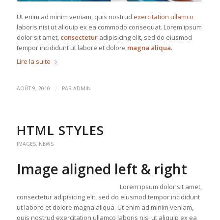
Ut enim ad minim veniam, quis nostrud
exercitation ullamco
laboris nisi ut aliquip ex ea commodo consequat. Lorem ipsum
dolor sit amet,
consectetur
adipisicing elit, sed do eiusmod
tempor incididunt ut labore et dolore
magna aliqua
.
Lire la suite
/
AOÛT 9, 2010
PAR
ADMIN
HTML STYLES
IMAGES
,
NEWS
Image aligned left & right
Lorem ipsum dolor sit amet,
consectetur adipisicing elit, sed do eiusmod tempor incididunt
ut labore et dolore magna aliqua. Ut enim ad minim veniam,
quis nostrud exercitation ullamco laboris nisi ut aliquip ex ea