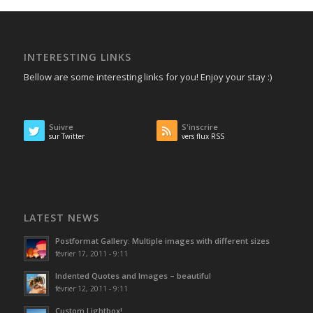
INTERESTING LINKS
Bellow are some interesting links for you! Enjoy your stay :)
Suivre
S'inscrire
sur Twitter
vers flux RSS
LATEST NEWS
Postformat Gallery: Multiple images with different sizes
février 17, 2011 - 9:11
Indented Quotes and Images – beautiful
février 12, 2011 - 9:11
Custom Lightbox!