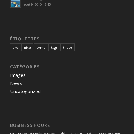
août 9, 2010 - 3:45
ÉTIQUETTES
are
nice
some
tags
these
CATÉGORIES
Images
News
Uncategorized
BUSINESS HOURS
Our support Hotline is available 24 Hours a day: (555) 343 456