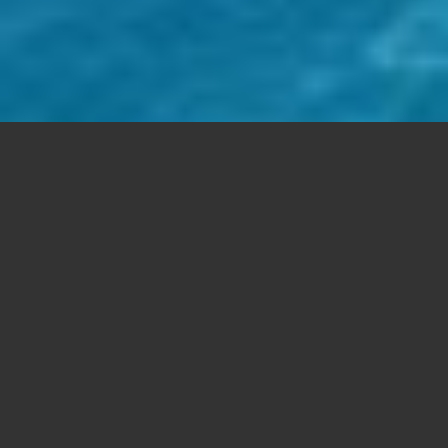
FREE SUPPORT
Aenean commodo ligula eget dolor. Lorem
ipsum
dolor sit
amet, consectetuer adipiscing elit. Cum sociis natoque
Aenean
massa.
MOBILE READY