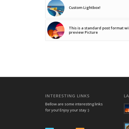
Custom Lightbox!
This is a standard post format wi
preview Picture
INTERESTING LINKS
L
Bellow are some interesting links
for you! Enjoy your stay :)