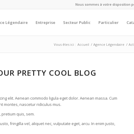
Nous sommes à votre disposition pou
ce Légendaire
Entreprise
Secteur Public
Particulier
Cat
Vous êtes ici :
Accueil
/
Agence Légendaire
/
Act
OUR PRETTY COOL BLOG
scing elit. Aenean commodo ligula eget dolor. Aenean massa. Cum
nt montes, nascetur ridiculus mus.
, pretium quis, sem.
, fringilla vel, aliquet nec, vulputate eget, arcu. In enim justo,