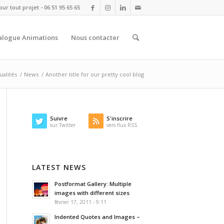
r tout projet - 06 51 95 65 65
alogue Animations
Nous contacter
ualités
/
News
/
Another title for our pretty cool blog
Suivre
S'inscrire
sur Twitter
vers flux RSS
LATEST NEWS
Postformat Gallery: Multiple
images with different sizes
février 17, 2011 - 9:11
Indented Quotes and Images –