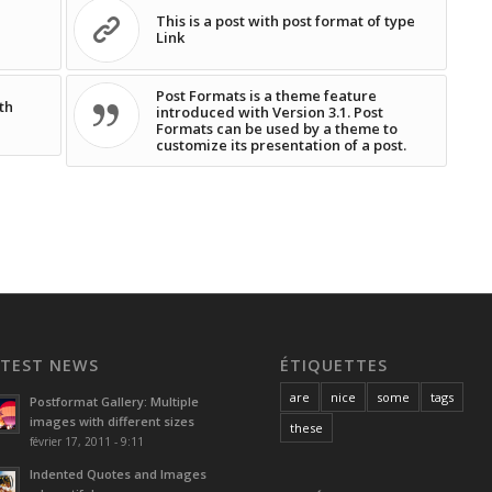
This is a post with post format of type
Link
Post Formats is a theme feature
th
introduced with Version 3.1. Post
Formats can be used by a theme to
customize its presentation of a post.
ATEST NEWS
ÉTIQUETTES
are
nice
some
tags
Postformat Gallery: Multiple
images with different sizes
these
février 17, 2011 - 9:11
Indented Quotes and Images