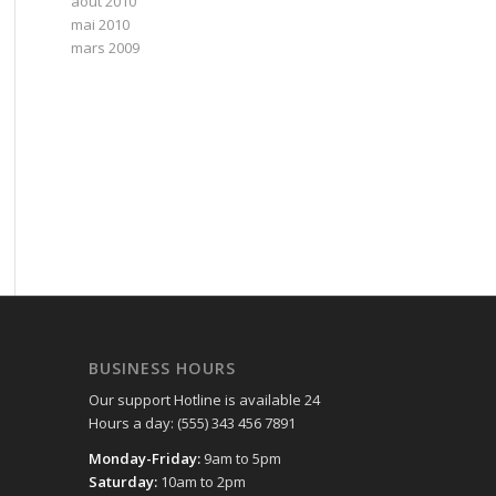
août 2010
mai 2010
mars 2009
BUSINESS HOURS
Our support Hotline is available 24
Hours a day: (555) 343 456 7891
Monday-Friday:
9am to 5pm
Saturday:
10am to 2pm