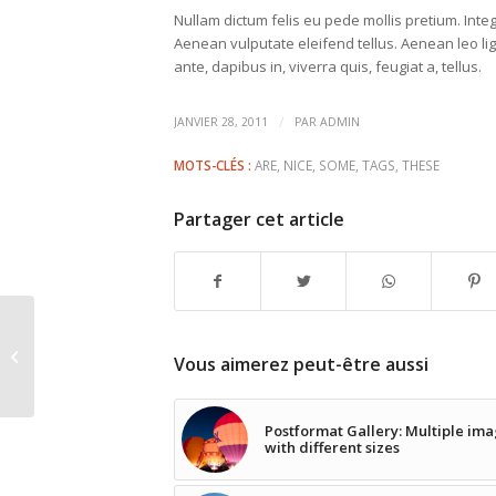
Nullam dictum felis eu pede mollis pretium. Int
Aenean vulputate eleifend tellus. Aenean leo lig
ante, dapibus in, viverra quis, feugiat a, tellus.
/
JANVIER 28, 2011
PAR
ADMIN
MOTS-CLÉS :
ARE
,
NICE
,
SOME
,
TAGS
,
THESE
Partager cet article
This is a test
Vous aimerez peut-être aussi
Postformat Gallery: Multiple im
with different sizes